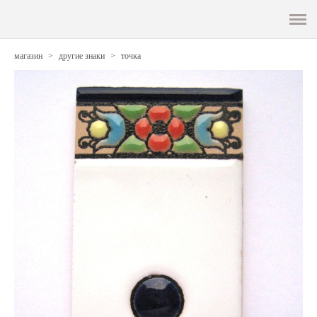
Главная
магазин
>
другие знаки
>
точка
О керамике
Галерея
Магазин
Мой номер
Контакты
Корзина
(0)